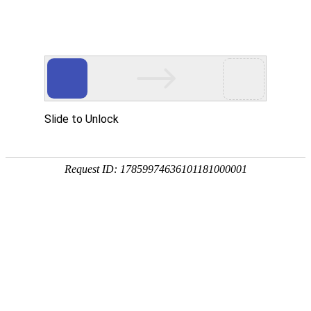
繁體
预约咨询
严选高品质大红鹰登录电脑版产品
满足您多样化的需求
选择欧迈斯，就是选择专业、可靠与长期的战略合作伙伴！